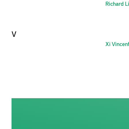
Richard
L
V
Xi
Vincen