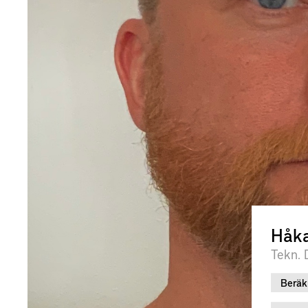
Håka
Tekn. 
Beräk