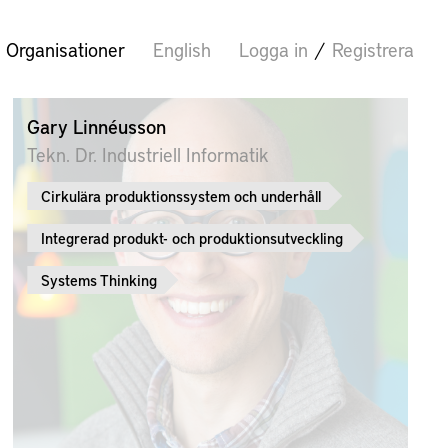
Organisationer
English
Logga in
/
Registrera
Gary Linnéusson
Tekn. Dr. Industriell Informatik
Cirkulära produktionssystem och underhåll
Integrerad produkt- och produktionsutveckling
Systems Thinking