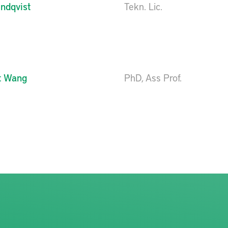
indqvist
Tekn. Lic.
t Wang
PhD, Ass Prof.