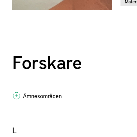
Mater
Forskare
Ämnesområden
L