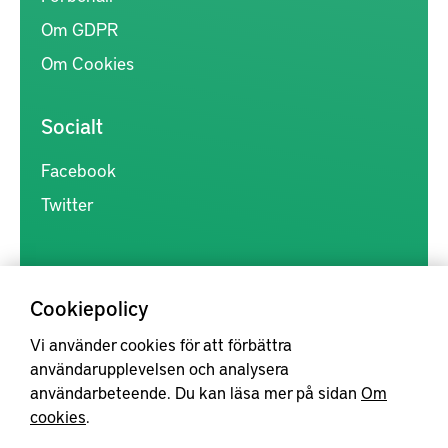
Om GDPR
Om Cookies
Socialt
Facebook
Twitter
Cookiepolicy
Vi använder cookies för att förbättra
Kunskapsförmedlingen är en samlingsplats för svensk forskning
användarupplevelsen och analysera
inom produkt- och produktionsutveckling, med syftet att göra
användarbeteende. Du kan läsa mer på sidan
Om
forskningsresultat mer tillgängliga för industrin, samt att stärka
cookies
.
samverkan mellan högskolor, institut och näringsliv.