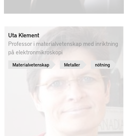
Uta Klement
Professor i materialvetenskap med inriktning
på elektronmikroskopi
Materialvetenskap
Metaller
nötning