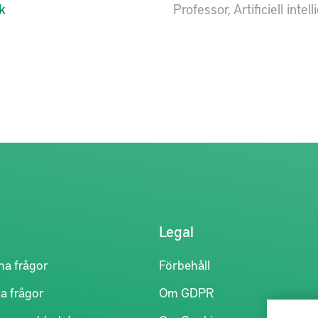
k
Professor, Artificiell int
Legal
na frågor
Förbehåll
a frågor
Om GDPR