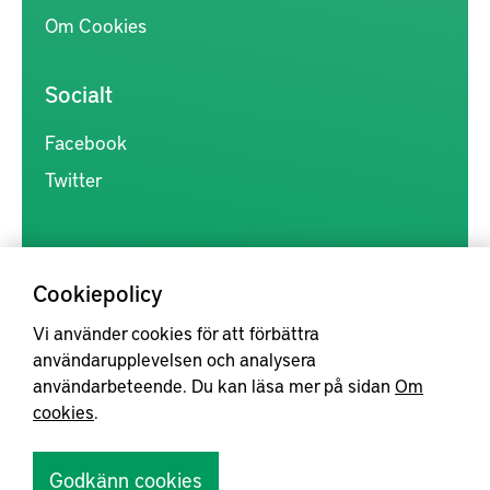
Om Cookies
Socialt
Facebook
Twitter
Cookiepolicy
Vi använder cookies för att förbättra
Kunskapsförmedlingen är en samlingsplats för svensk forskning
användarupplevelsen och analysera
inom produkt- och produktionsutveckling, med syftet att göra
användarbeteende. Du kan läsa mer på sidan
Om
forskningsresultat mer tillgängliga för industrin, samt att stärka
cookies
.
samverkan mellan högskolor, institut och näringsliv.
Godkänn cookies