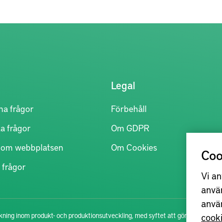
Legal
na frågor
Förbehåll
a frågor
Om GDPR
r om webbplatsen
Om Cookies
Coo
 frågor
Vi an
anvä
anvä
cook
ning inom produkt- och produktionsutveckling, med syftet att göra