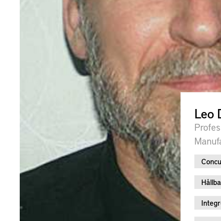
Leo 
Profes
Manufa
Concu
Hållba
Integ