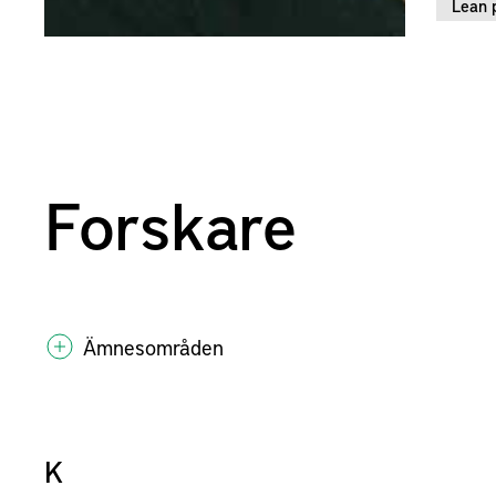
Lean 
Forskare
Ämnesområden
K