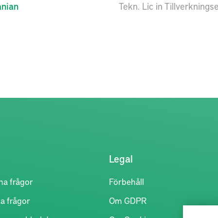
anian
Tekn. Lic in Tillverkning
Legal
na frågor
Förbehåll
a frågor
Om GDPR