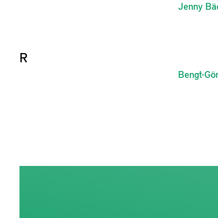
Jenny
Bä
R
Bengt-Gö