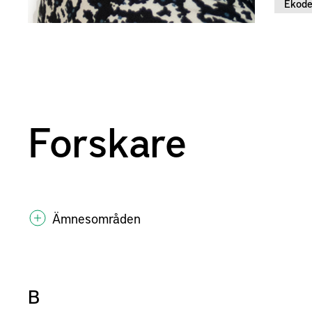
Ekode
Forskare
Ämnesområden
B