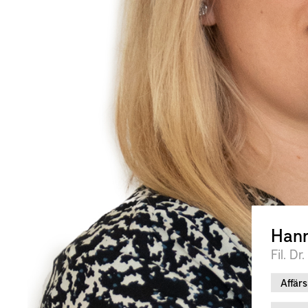
Hann
Fil. Dr.
Affär