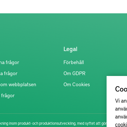
Legal
na frågor
Förbehåll
a frågor
Om GDPR
r om webbplatsen
Om Cookies
Coo
 frågor
Vi an
anvä
anvä
cook
ning inom produkt- och produktionsutveckling, med syftet att göra