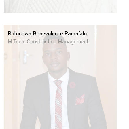
Rotondwa Benevolence Ramafalo
M.Tech. Construction Management