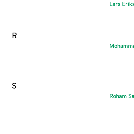
Lars
Erik
R
Mohamm
S
Roham
Sa