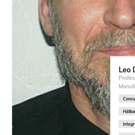
Leo 
Profes
Manufa
Concu
Hållba
Integ