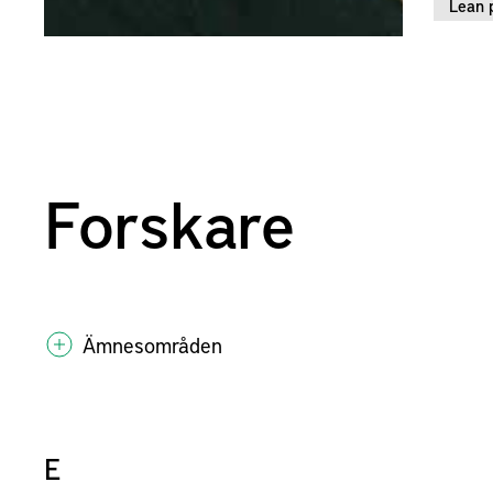
Lean 
Forskare
Ämnesområden
E