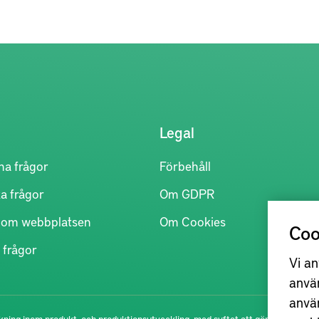
Legal
na frågor
Förbehåll
a frågor
Om GDPR
r om webbplatsen
Om Cookies
Coo
 frågor
Vi an
anvä
anvä