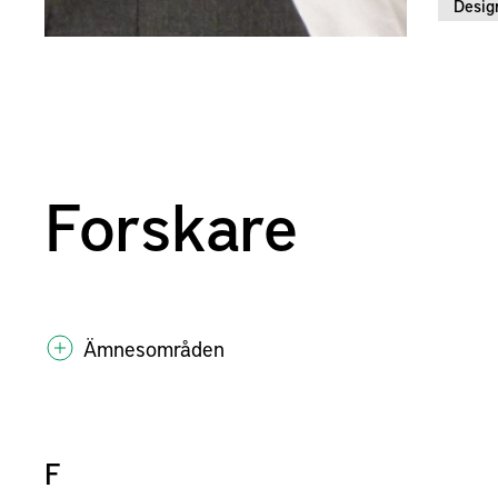
Desig
Forskare
Ämnesområden
F