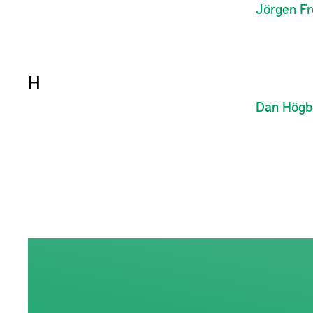
Jörgen
F
H
Dan
Högb