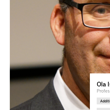
Ola 
Profes
Additi