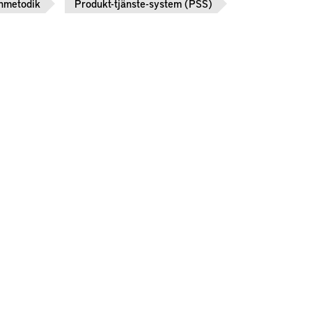
nmetodik
Produkt-tjänste-system (PSS)