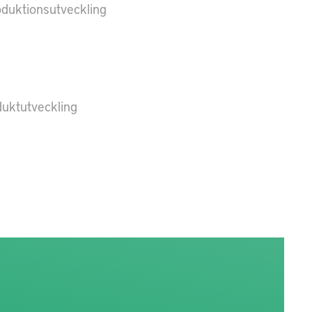
oduktionsutveckling
duktutveckling