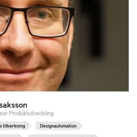
Isaksson
sor Produktutveckling
v tillverkning
Designautomation