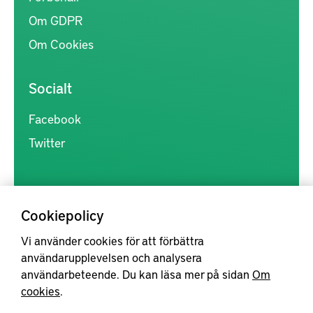
Om GDPR
Om Cookies
Socialt
Facebook
Twitter
Cookiepolicy
Vi använder cookies för att förbättra
Kunskapsförmedlingen är en samlingsplats för svensk forskning
användarupplevelsen och analysera
inom produkt- och produktionsutveckling, med syftet att göra
användarbeteende. Du kan läsa mer på sidan
Om
forskningsresultat mer tillgängliga för industrin, samt att stärka
cookies
.
samverkan mellan högskolor, institut och näringsliv.