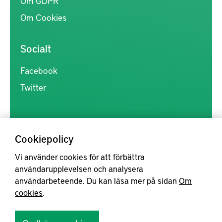
Om GDPR
Om Cookies
Socialt
Facebook
Twitter
Cookiepolicy
Vi använder cookies för att förbättra
Kunskapsförmedlingen är en samlingsplats för svensk forskning
användarupplevelsen och analysera
inom produkt- och produktionsutveckling, med syftet att göra
användarbeteende. Du kan läsa mer på sidan
Om
forskningsresultat mer tillgängliga för industrin, samt att stärka
cookies
.
samverkan mellan högskolor, institut och näringsliv.