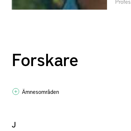
Profes
Forskare
Ämnesområden
J