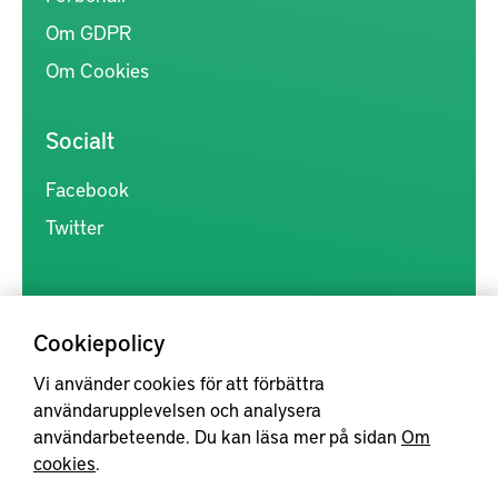
Om GDPR
Om Cookies
Socialt
Facebook
Twitter
Cookiepolicy
Vi använder cookies för att förbättra
Kunskapsförmedlingen är en samlingsplats för svensk forskning
användarupplevelsen och analysera
inom produkt- och produktionsutveckling, med syftet att göra
användarbeteende. Du kan läsa mer på sidan
Om
forskningsresultat mer tillgängliga för industrin, samt att stärka
cookies
.
samverkan mellan högskolor, institut och näringsliv.