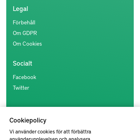
Legal
Förbehåll
Om GDPR
Om Cookies
Socialt
Facebook
Twitter
Cookiepolicy
Vi använder cookies för att förbättra
Kunskapsförmedlingen är en samlingsplats för svensk forskning
användarupplevelsen och analysera