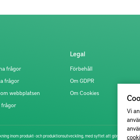
Legal
na frågor
Förbehåll
a frågor
Om GDPR
r om webbplatsen
Om Cookies
Coo
 frågor
Vi an
anvä
anvä
cook
ning inom produkt- och produktionsutveckling, med syftet att göra