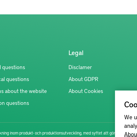
Legal
l questions
Disclamer
al questions
About GDPR
ns about the website
About Cookies
Coo
n questions
We u
analy
Abou
ning inom produkt- och produktionsutveckling, med syftet att göra