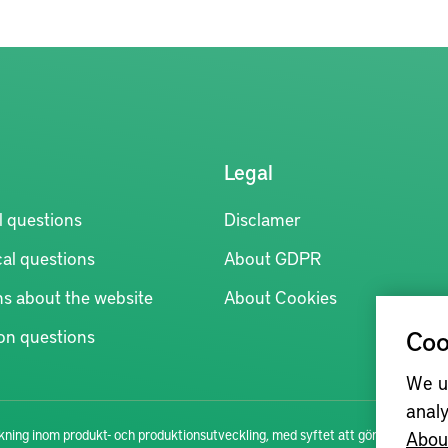
Legal
l questions
Disclamer
al questions
About GDPR
ns about the website
About Cookies
Coo
n questions
We u
analy
Abou
ning inom produkt- och produktionsutveckling, med syftet att göra