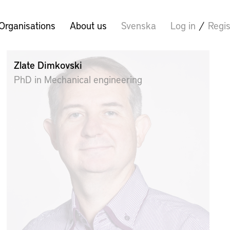
Organisations
About us
Svenska
Log in
/
Regis
Zlate Dimkovski
PhD in Mechanical engineering