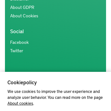
About GDPR
About Cookies
Social
Facebook
Twitter
Cookiepolicy
Kunskapsförmedlingen är en samlingsplats för svensk forskning
We use cookies to improve the user experience and
inom produkt- och produktionsutveckling, med syftet att göra
analyze user behavior. You can read more on the page
forskningsresultat mer tillgängliga för industrin, samt att stärka
About cookies
.
samverkan mellan högskolor, institut och näringsliv.