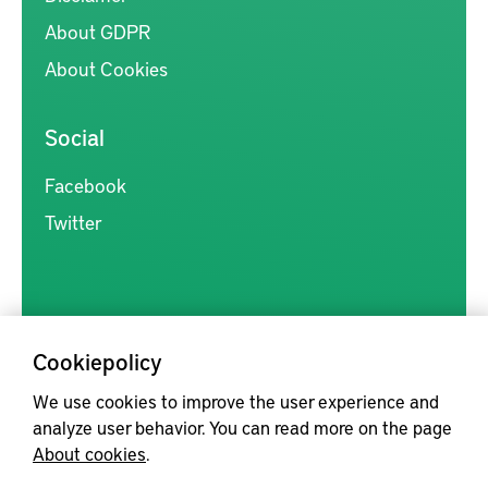
About GDPR
About Cookies
Social
Facebook
Twitter
Cookiepolicy
Kunskapsförmedlingen är en samlingsplats för svensk forskning
We use cookies to improve the user experience and
inom produkt- och produktionsutveckling, med syftet att göra
analyze user behavior. You can read more on the page
forskningsresultat mer tillgängliga för industrin, samt att stärka
About cookies
.
samverkan mellan högskolor, institut och näringsliv.