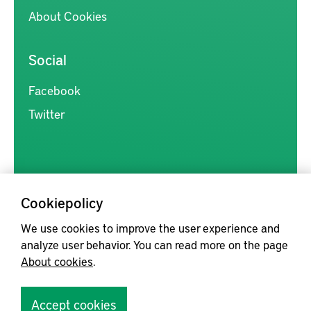
About Cookies
Social
Facebook
Twitter
Cookiepolicy
Kunskapsförmedlingen är en samlingsplats för svensk forskning
We use cookies to improve the user experience and
inom produkt- och produktionsutveckling, med syftet att göra
analyze user behavior. You can read more on the page
forskningsresultat mer tillgängliga för industrin, samt att stärka
About cookies
.
samverkan mellan högskolor, institut och näringsliv.
Accept cookies