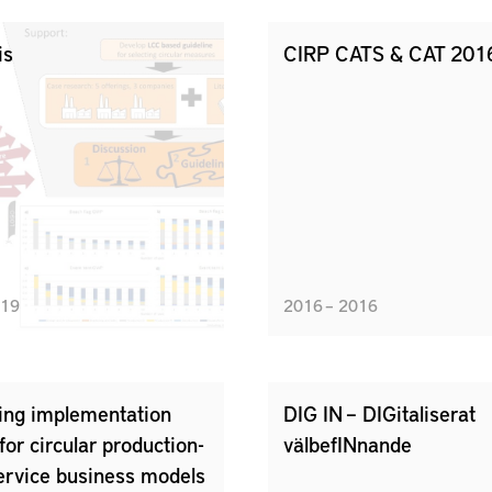
is
CIRP CATS & CAT 201
019
2016 – 2016
ing implementation
DIG IN – DIGitaliserat
or circular production-
välbefINnande
ervice business models