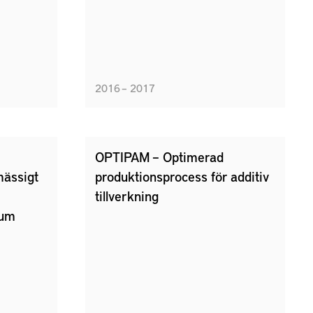
attraktiviteten och varumärket
för branschen stärks.
Idéprojektet har genomförts av
AstraZeneca och KTH.
Idéprojektet finansieras av
2016 – 2017
Vinnovas Produktion2030.
OPTIPAM – Optimerad
mässigt
produktionsprocess för additiv
tillverkning
ium