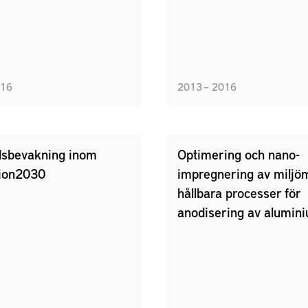
016
2013 – 2016
sbevakning inom
Optimering och nano-
ion2030
impregnering av miljö
hållbara processer för
anodisering av alumin