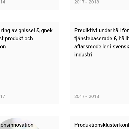
014
2017 – 2018
ring av gnissel & gnek
Prediktivt underhåll för
st produkt och
tjänstebaserade & håll
ion
affärsmodeller i svens
industri
017
2017 – 2018
ionsinnovation
Produktionsklusterkon