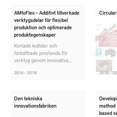
AMtoFlex – Additivt tillverkade
Circular
verktygsdelar för flexibel
produktion och optimerade
produktegenskaper
Kortade ledtider och
förbättrade prestanda för
verktyg genom innovativa
tillverknings- och
2016 – 2018
2016 – 2
monteringsstrategier samt
optimerad verktygsdesign
möjliggjort genom användande
av additiv tillverkning (AM).
Den tekniska
Develop
innovationsfabriken
method f
based s