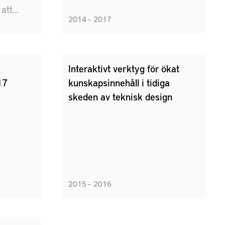
 att
2014 – 2017
ser ur
iskt
Interaktivt verktyg för ökat
17
kunskapsinnehåll i tidiga
skeden av teknisk design
2015 – 2016