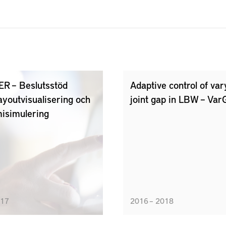
ER – Beslutsstöd
Adaptive control of var
layoutvisualisering och
joint gap in LBW – Var
isimulering
017
2016 – 2018