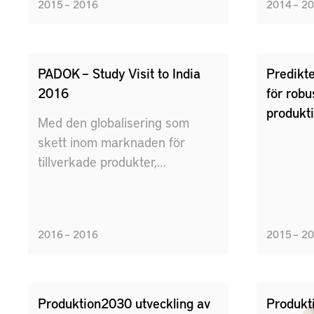
2015 – 2016
2014 – 2
PADOK – Study Visit to India
Predikte
2016
för robu
produkt
Med den globalisering som
skett inom marknaden för
tillverkade produkter,
kombinerat med megatrender
som klimatförändringar och
demografiska förändringar,
2016 – 2016
2015 – 2
behövs mer kunskap kring hur
produktion ser ut i andra
regioner. PADOK Study Visit in
India 2016 har gett en ökad
Produktion2030 utveckling av
Produkt