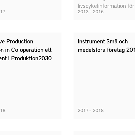
livscykelinformation för
017
2013 – 2016
uppnå effektivare
återtillverkningsproces
ekonomiskt och ekolog
perspektiv.
ve Production
Instrument Små och
n in Co-operation ett
medelstora företag 20
ent i Produktion2030
018
2017 – 2018