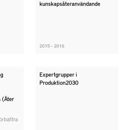
kunskapsåteranvändande
2015 – 2016
ng
Expertgrupper i
Produktion2030
 (Åter
förbättra