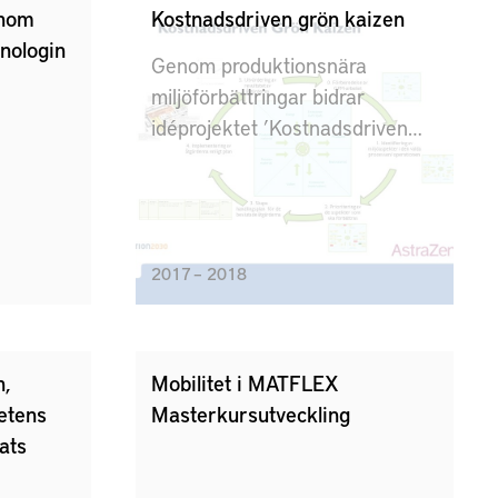
inom
Kostnadsdriven grön kaizen
nologin
Genom produktionsnära
miljöförbättringar bidrar
idéprojektet ’Kostnadsdriven
Grön Kaizen’ till ökad hållbarhet
och konkurrenskraft i den
extremt exporttunga
läkemedelsproducerande
2017 – 2018
industrin i Sverige. Med ett brett
engagemang för
miljöförbättringar hos alla
medarbetare ökar
,
Mobilitet i MATFLEX
resurseffektiviteten och
etens
Masterkursutveckling
hållbarheten samtidigt som
ats
kostnaderna minskar och