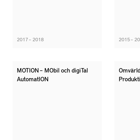
2017 – 2018
2015 – 2
MOTION – MObil och digiTal
Omvärld
AutomatION
Produkt