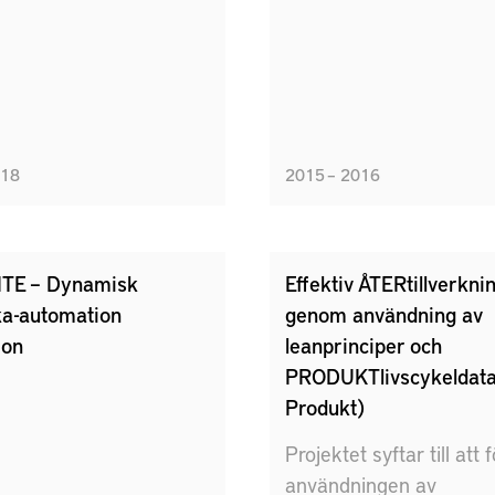
018
2015 – 2016
TE – Dynamisk
Effektiv ÅTERtillverkni
a-automation
genom användning av
ion
leanprinciper och
PRODUKTlivscykeldata
Produkt)
Projektet syftar till att 
användningen av