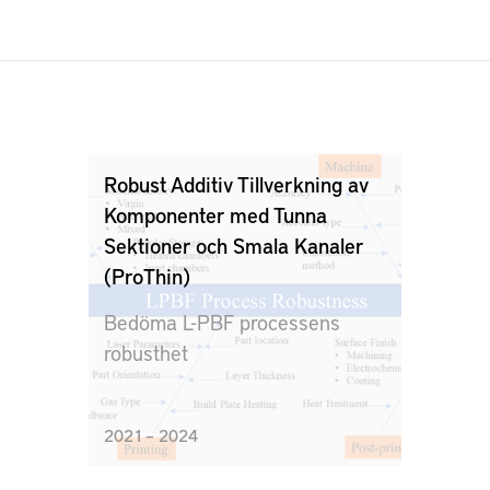
Robust Additiv Tillverkning av
Komponenter med Tunna
Sektioner och Smala Kanaler
(ProThin)
Bedöma L-PBF processens
robusthet
2021 – 2024