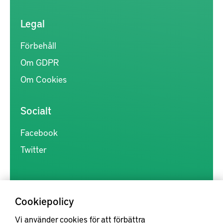
Legal
Förbehåll
Om GDPR
Om Cookies
Socialt
Facebook
Twitter
Cookiepolicy
Vi använder cookies för att förbättra
Kunskapsförmedlingen är en samlingsplats för svensk forskning