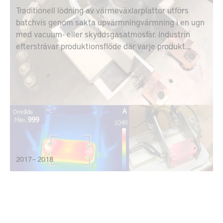
Traditionell lödning av värmeväxlarplattor utförs
batchvis genom sakta upvärmningvärmning i en ugn
med vacuum- eller skyddsgasatmosfär. Industrin
eftersträvar produktionsflöde där varje produkt
behandlas separat i olika stationer, s.k.
enstycksproduktion. Genom att använda ohmisk
värmning direkt i värmeväxlarpaketet så kan korta
cykeltider, låg energiförbrukning, enkel omställning
samt hög, mätbar kvalitet uppnås.
2017 – 2018