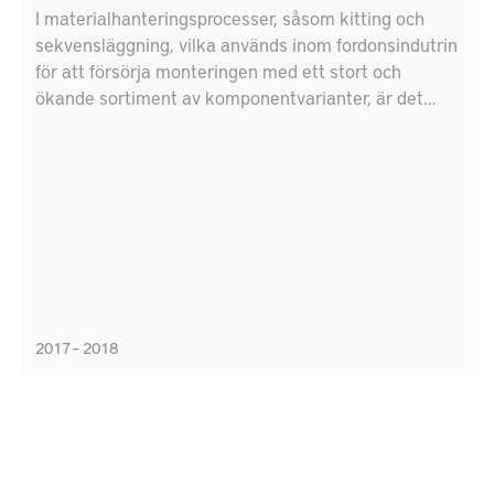
I materialhanteringsprocesser, såsom kitting och
sekvensläggning, vilka används inom fordonsindutrin
för att försörja monteringen med ett stort och
ökande sortiment av komponentvarianter, är det
arbetsplatsnära informationsystemet en central
aspekt i utformningen. Givet utvecklingen vad gäller
digitalisering, syftar denna konceptprövningsstudie
till att utvärdera potentialen för digital teknik att
stödja materialhanteringsarbetet inom produktion.
2017 – 2018