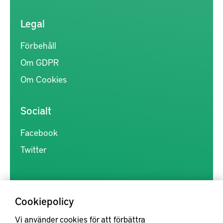
Legal
Förbehåll
Om GDPR
Om Cookies
Socialt
Facebook
Twitter
Cookiepolicy
Vi använder cookies för att förbättra
Kunskapsförmedlingen är en samlingsplats för svensk forskning