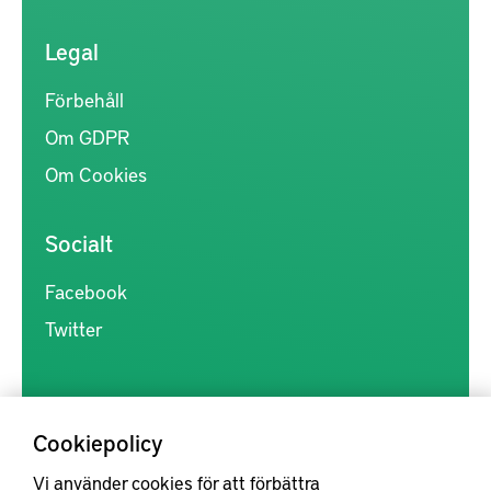
Legal
Förbehåll
Om GDPR
Om Cookies
Socialt
Facebook
Twitter
Cookiepolicy
Vi använder cookies för att förbättra
Kunskapsförmedlingen är en samlingsplats för svensk forskning