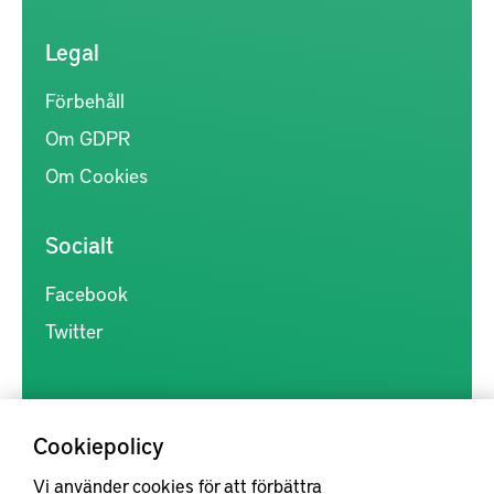
Legal
Förbehåll
Om GDPR
Om Cookies
Socialt
Facebook
Twitter
Cookiepolicy
Vi använder cookies för att förbättra
Kunskapsförmedlingen är en samlingsplats för svensk forskning