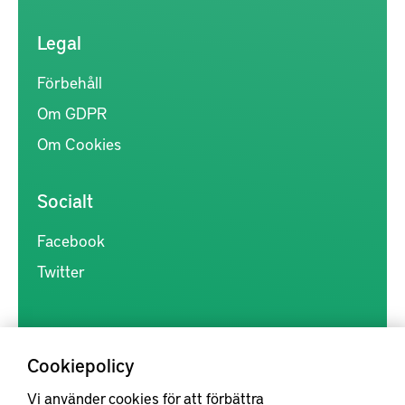
Legal
Förbehåll
Om GDPR
Om Cookies
Socialt
Facebook
Twitter
Cookiepolicy
Vi använder cookies för att förbättra
Kunskapsförmedlingen är en samlingsplats för svensk forskning