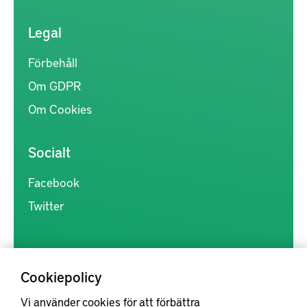
Legal
Förbehåll
Om GDPR
Om Cookies
Socialt
Facebook
Twitter
Cookiepolicy
Vi använder cookies för att förbättra
Kunskapsförmedlingen är en samlingsplats för svensk forskning