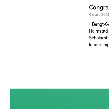
Congra
4
mars
202
Bengt-Gö
Halmstad 
Scholarsh
leadership