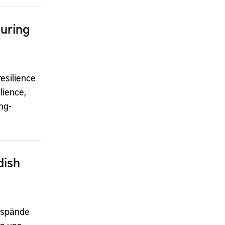
uring
esilience
lience,
ng-
dish
h spände