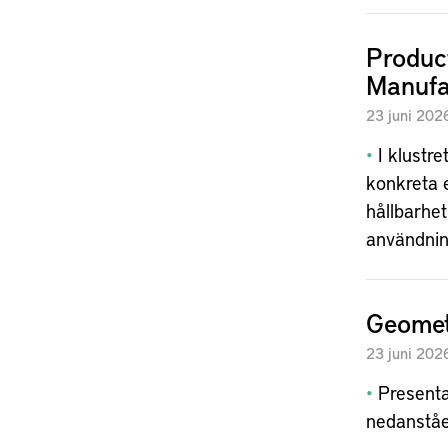
Produc
Manufa
23
juni
202
I klustr
konkreta e
hållbarhet
användnin
Geomet
23
juni
202
Presentat
nedanståe