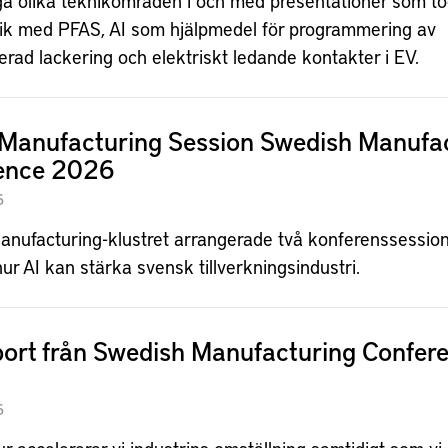
a olika teknikområden i och med presentationer som t
ik med PFAS, AI som hjälpmedel för programmering av
rad lackering och elektriskt ledande kontakter i EV.
l Manufacturing Session Swedish Manufa
ence 2026
6
Manufacturing-klustret arrangerade två konferenssessio
ur AI kan stärka svensk tillverkningsindustri.
port från Swedish Manufacturing Confer
6