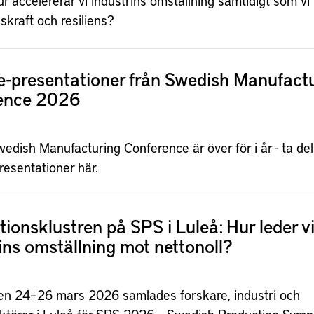
r accelererar vi industrins omställning samtidigt som vi
kraft och resiliens?
e-presentationer från Swedish Manufact
ence 2026
edish Manufacturing Conference är över för i år - ta del
resentationer här.
ionsklustren på SPS i Luleå: Hur leder v
ins omställning mot nettonoll?
n 24–26 mars 2026 samlades forskare, industri och