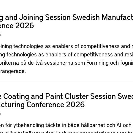
g and Joining Session Swedish Manufact
ence 2026
6
ining technologies as enablers of competitiveness and r
g technologies as enablers of competitiveness and resi
ubrikerna på de två sessionerna som Formning och fogni
rrangerade.
 Coating and Paint Cluster Session Swe
cturing Conference 2026
6
 för ytbehandling täckte in både hållbarhet och AI oc