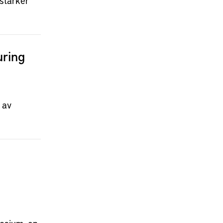
 stärker
uring
 av
i