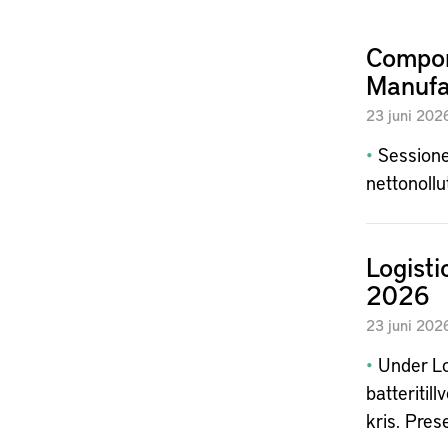
Compon
Manufa
23
juni
202
Sessione
nettonollu
Logist
2026
23
juni
202
Under Log
batteritil
kris. Pre