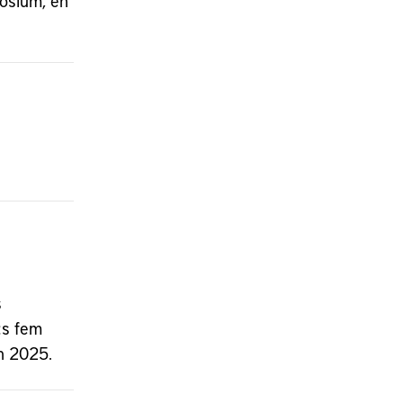
osium, en
s
:s fem
n 2025.