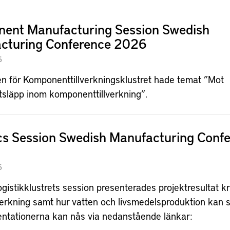
ent Manufacturing Session Swedish
cturing Conference 2026
6
n för Komponenttillverkningsklustret hade temat ”Mot
tsläpp inom komponenttillverkning”.
ics Session Swedish Manufacturing Conf
6
istikklustrets session presenterades projektresultat kr
lverkning samt hur vatten och livsmedelsproduktion kan s
sentationerna kan nås via nedanstående länkar: