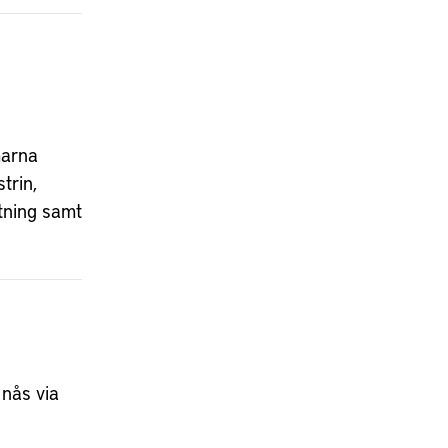
marna
trin,
stning samt
 nås via