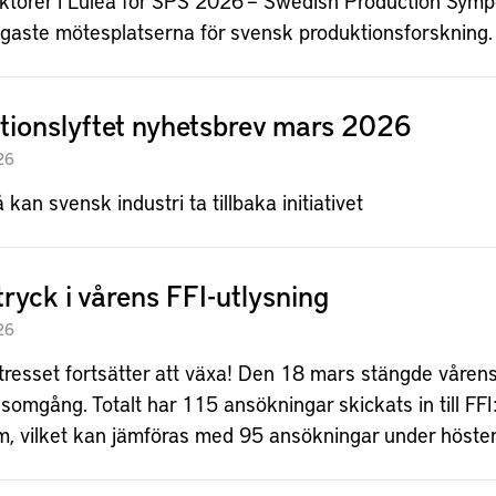
ktörer i Luleå för SPS 2026 – Swedish Production Symp
tigaste mötesplatserna för svensk produktionsforskning.
tionslyftet nyhetsbrev mars 2026
26
 kan svensk industri ta tillbaka initiativet
tryck i vårens FFI-utlysning
26
tresset fortsätter att växa! Den 18 mars stängde våren
omgång. Totalt har 115 ansökningar skickats in till FFI
m, vilket kan jämföras med 95 ansökningar under höste