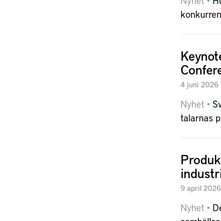
Nyhet
Hu
konkurrens
Keynot
Confer
4
juni
2026
Nyhet
Sw
talarnas p
Produkt
industr
9
april
2026
Nyhet
De