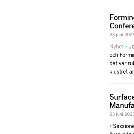
Formin
Confer
23
juni
202
Nyhet
Jo
och Formin
det var r
klustret a
Surface
Manufa
23
juni
202
Sessionen