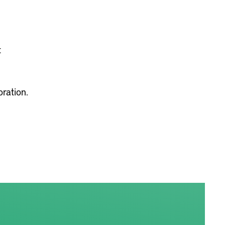
t
ration.