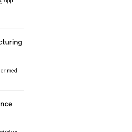
og upp
cturing
ner med
ence