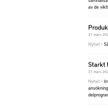
samhällsa
av de vik
Produk
31
mars
20
Nyhet
Så
Starkt 
31
mars
20
Nyhet
In
ansöknings
delprogra