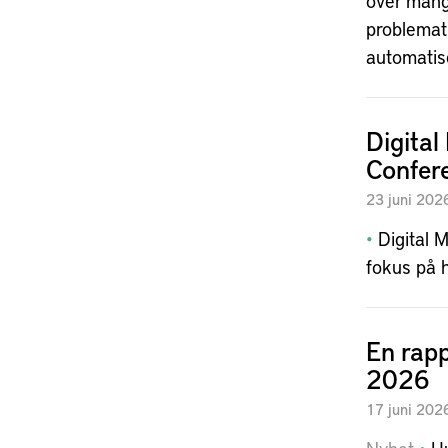
över mång
problemat
automatise
Digita
Confer
23
juni
202
Digital 
fokus på h
En rap
2026
17
juni
202