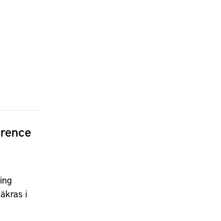
erence
ing
äkras i