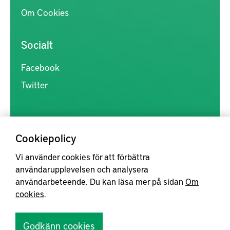
Om Cookies
Socialt
Facebook
Twitter
Cookiepolicy
Vi använder cookies för att förbättra
Kunskapsförmedlingen är en samlingsplats för svensk forskning
användarupplevelsen och analysera
inom produkt- och produktionsutveckling, med syftet att göra
användarbeteende. Du kan läsa mer på sidan
Om
forskningsresultat mer tillgängliga för industrin, samt att stärka
cookies
.
samverkan mellan högskolor, institut och näringsliv.
Godkänn cookies