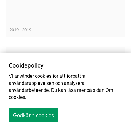
identifiera viktiga tekniska krav relaterade till
produktionsdata för användning i digitaliserade
värdekedjor, definiera sätt att underlätta
driftssättaning av nya signaler och dataströmmar
2019 – 2019
från tillverkande maskiner och sensorer och definiera
hur man säkert och kostnadseffektivt delar data i
värdekedjor för cirkulär produktion.
PSARP – Mobilitet mellan VCC och Ziegler
Cookiepolicy
Vi använder cookies för att förbättra
användarupplevelsen och analysera
användarbeteende. Du kan läsa mer på sidan
Om
cookies
.
Godkänn cookies