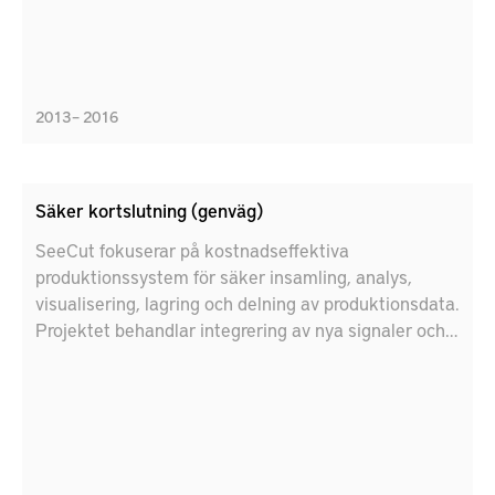
2013 – 2016
Säker kortslutning (genväg)
SeeCut fokuserar på kostnadseffektiva
produktionssystem för säker insamling, analys,
visualisering, lagring och delning av produktionsdata.
Projektet behandlar integrering av nya signaler och
sensorer för datainsamling. För avancerade
produkter, till exempel jetmotorkomponenter, är
insamling av data under tillverkningen avgörande,
inte bara för kvalitetssäkring utan även för
övervakning av slitage för schemaläggning för
återanvändning av sådana delar. Projektmålen är att