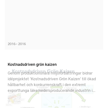
2016 – 2016
Kostnadsdriven grön kaizen
Genom produktionsnära miljöförbättringar bidrar
idéprojektet ’Kostnadsdriven Grön Kaizen’ till ökad
hållbarhet och konkurrenskraft i den extremt
exporttunga läkemedelsproducerande industrin i
Sverige. Med ett brett engagemang för
miljöförbättringar hos alla medarbetare ökar
resurseffektiviteten och hållbarheten samtidigt som