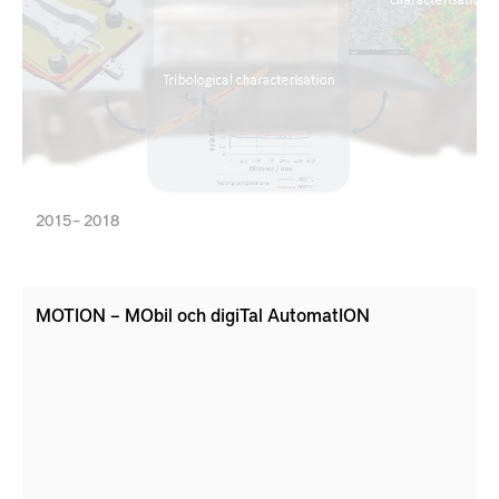
prestanda i varmformningsoperationer av
exempelvis bilkomponenter. Huvudidén i detta
projekt är att skapa skräddarsydda ytor på
formverktyg gjorda av billigare verktygsstål som är
enklare att bearbeta för presshärdning av
ultrahöghållfast stål.
2015 – 2018
MOTION – MObil och digiTal AutomatION