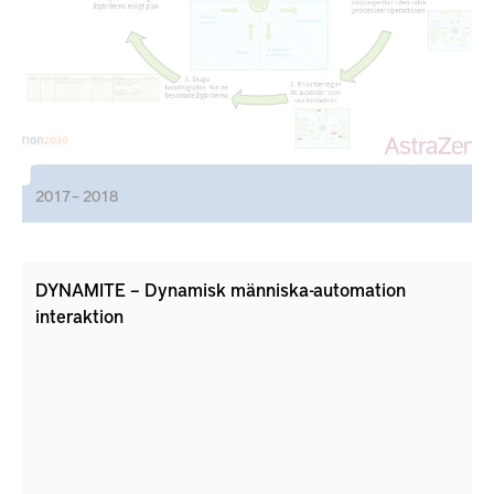
kostnaderna minskar och attraktiviteten och
varumärket för branschen stärks. Idéprojektet har
genomförts av AstraZeneca och KTH. Idéprojektet
finansieras av Vinnovas Produktion2030.
2017 – 2018
DYNAMITE – Dynamisk människa-automation
interaktion