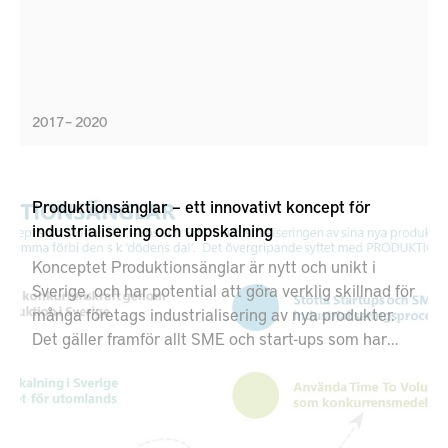
2017 – 2020
Produktionsänglar – ett innovativt koncept för
industrialisering och uppskalning
Konceptet Produktionsänglar är nytt och unikt i
Sverige, och har potential att göra verklig skillnad för
många företags industrialisering av nya produkter.
Det gäller framför allt SME och start-ups som har
utvecklat en ny produkt och står i begrepp att
realisera ritningen eller prototypen till fysiska
produkter. Konceptet Produktionsänglar fungerar på
liknande sätt som Affärsänglar. Det är inriktat mot