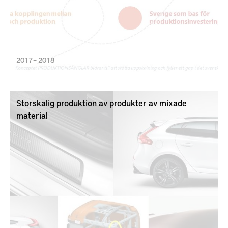
den del i värdekedjan som ibland brukar kallas ”the
death valley”. Konceptet ägs av KTH Södertälje i
samarbete med Södertälje Science Park.
Idéprojektet finansieras av Vinnovas
Produktion2030.
2017 – 2018
Storskalig produktion av produkter av mixade
material