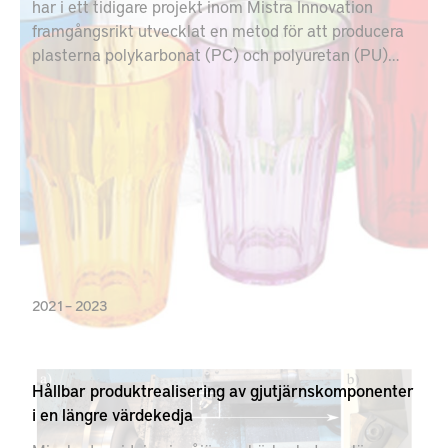
har i ett tidigare projekt inom Mistra Innovation
framgångsrikt utvecklat en metod för att producera
plasterna polykarbonat (PC) och polyuretan (PU)
utan giftiga tillsatser. Ett mål för projektet Polyfree
2.0 är att öka produktionen av de nya plasterna från
labbskala till mängder som gör att de medverkande
industriföretagen i sin tur kan ta steg mot färdiga
produkter. Andra mål är att plasterna ska bli
återvinningsbara samt få efterfrågade egenskaper.
2021 – 2023
Hållbar produktrealisering av gjutjärnskomponenter
i en längre värdekedja