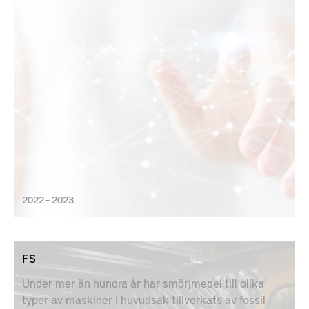
2022 – 2023
FS
Under mer än hundra år har smörjmedel till olika
typer av maskiner i huvudsak tillverkats av fossil