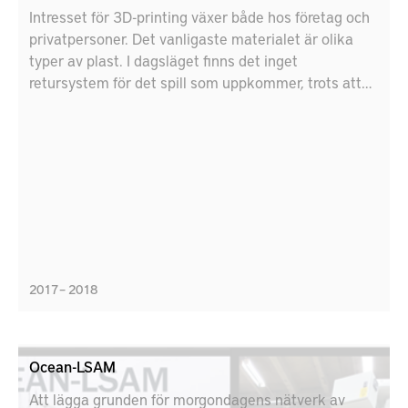
Intresset för 3D-printing växer både hos företag och
privatpersoner. Det vanligaste materialet är olika
typer av plast. I dagsläget finns det inget
retursystem för det spill som uppkommer, trots att
plasten går att återvinna till nytt filament med
positiv miljönytta. I projektet Cirkumat har det det
övergripande målet varit att öka återvinningen av
filamentspill i Sverige.
2017 – 2018
Ocean-LSAM
Att lägga grunden för morgondagens nätverk av