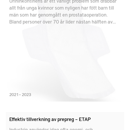
Urininkontinens är ett vanligt problem som drabbar
allt från unga kvinnor som nyligen har fött barn till
män som har genomgått en prostataoperation.
Bland personer över 70 år lider nästan hälften av
alla, både kvinnor och män, av ofrivilligt urinläckage.
2021 – 2023
Effektiv tillverkning av prepreg – ETAP
Industrin använder idag ofta energi- och