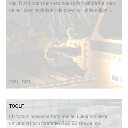
olja. Funktionen har med tiden blivit allt bättre men
de har även nackdelar; de påverkar både miljön,
människors hälsa och klimatet negativt. Projektet
kommer därför att arbeta för att förbättra de
praktiska tillämpningarna, bland annat genom att
kombinera labbtester med fälttester.
2021 – 2023
TOOLF
Ett forskningssamarbete mellan Luleå tekniska
universitet och företaget RGS 90 ska ge nya