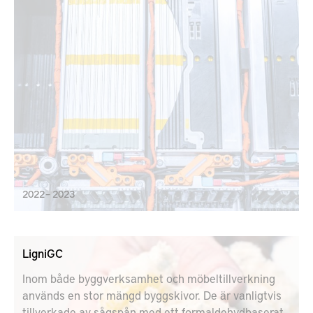
2022 – 2023
LigniGC
Inom både byggverksamhet och möbeltillverkning
används en stor mängd byggskivor. De är vanligtvis
tillverkade av sågspån med ett formaldehydbaserat