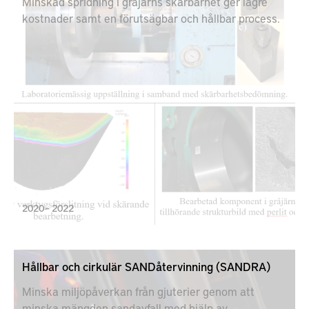
Minskad spridning i gråjärns skärbarhet ger lägre
kostnader samt en förutsägbar och hållbar process.
2020 – 2022
Hållbar och cirkulär SANDåtervinning (SANDRA)
Minska miljöpåverkan från gjuterier genom att
minska mängden sandavfall med hjälp av