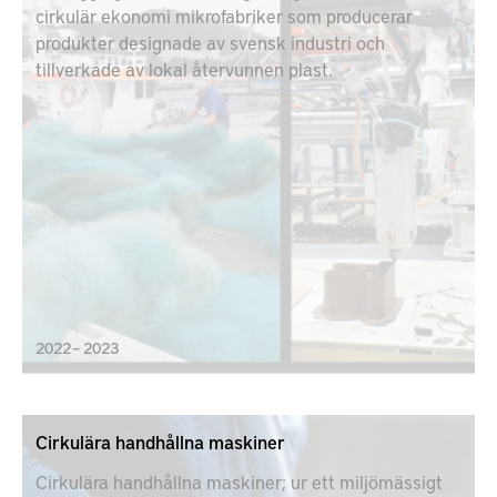
cirkulär ekonomi mikrofabriker som producerar
produkter designade av svensk industri och
tillverkade av lokal återvunnen plast.
2022 – 2023
Cirkulära handhållna maskiner
Cirkulära handhållna maskiner; ur ett miljömässigt