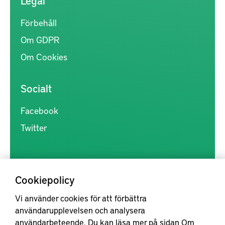
Legal
Förbehåll
Om GDPR
Om Cookies
Socialt
Facebook
Twitter
Cookiepolicy
Vi använder cookies för att förbättra
Kunskapsförmedlingen är en samlingsplats för svensk forskning
användarupplevelsen och analysera
inom produkt- och produktionsutveckling, med syftet att göra
användarbeteende. Du kan läsa mer på sidan
Om
forskningsresultat mer tillgängliga för industrin, samt att stärka