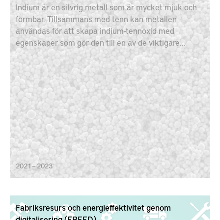
Indium är en silvrig metall som är mycket mjuk och
formbar. Tillsammans med tenn kan metallen
användas för att skapa indium-tennoxid med
egenskaper som gör den till en av de viktigare
komponenterna inom elektronikindustrin. Målet för
projektet är därför att bygga en återvinningsenhet i
en kontinuerlig produktion utan avfall.
2021 – 2023
Fabriksresurs och energieffektivitet genom
digitalisering (FREED)