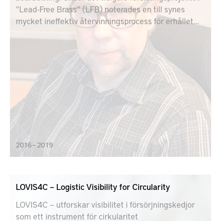
”Lead-Free Brass” (LFB) noterades en till synes
mycket ineffektiv återvinningsprocess för erhållet
mässingsskrot, inklusive spånor.
2016 – 2019
LOVIS4C – Logistic Visibility for Circularity
LOVIS4C – utforskar visibilitet i försörjningskedjor
som ett instrument för cirkularitet