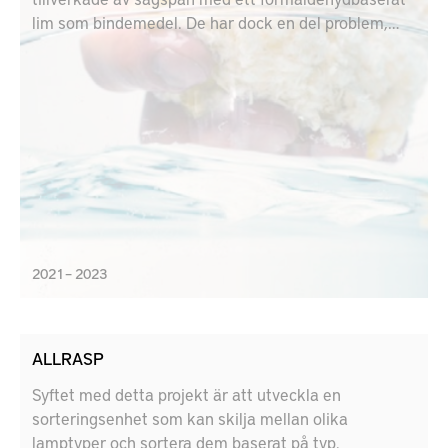
lim som bindemedel. De har dock en del problem,
bland annat att spån drar åt sig fukt och att
formaldehyd både är allergent och potentiellt
cancerframkallande. Projektet LigniGC syftar till att
ta fram ett bättre alternativ.
2021 – 2023
ALLRASP
Syftet med detta projekt är att utveckla en
sorteringsenhet som kan skilja mellan olika
lamptyper och sortera dem baserat på typ.