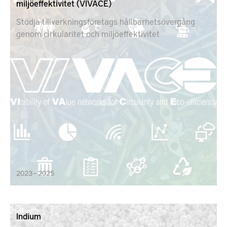
miljöeffektivitet (VIVACE)
Stödja tillverkningsföretags hållbarhetsövergång
genom cirkularitet och miljöeffektivitet
2023 – 2025
Indium