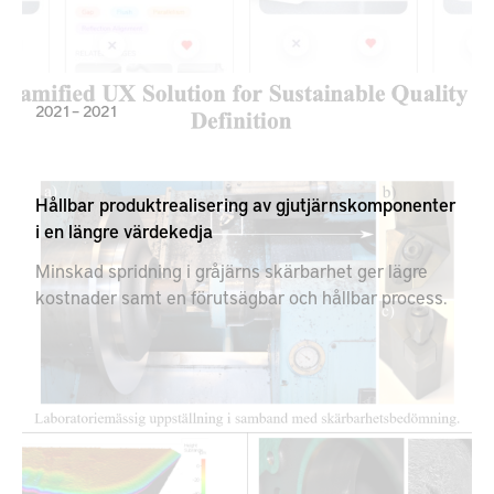
ledtider och lägre pris. AttributDo-projektet syftar till
att hjälpa ingenjörer att definiera, verifiera och
validera nya och befintliga designfunktioner inom
produktutveckling.
2021 – 2021
Hållbar produktrealisering av gjutjärnskomponenter
i en längre värdekedja
Minskad spridning i gråjärns skärbarhet ger lägre
kostnader samt en förutsägbar och hållbar process.