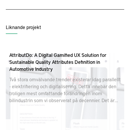
Liknande projekt
AttributDo: A Digital Gamified UX Solution for
Sustainable Quality Attributes Definition in
Automotive Industry
Två stora omvälvande trender existerar idag parallellt
- elektrifiering och digitalisering. Detta innebär den
troligen mest omfattande förändringen inom
bilindustrin som vi observerat på decennier. Det är
inte lätt att balansera kundens förväntningar mot
vitt spridda begrepp som nollutsläppsfordon,
uppkopplade funktioner, materialval, och
användargränssnitt, detta under press av kortare