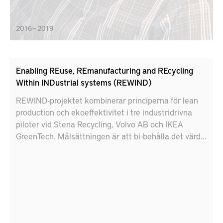
2016 – 2019
Enabling REuse, REmanufacturing and REcycling
Within INDustrial systems (REWIND)
REWIND-projektet kombinerar principerna för lean
production och ekoeffektivitet i tre industridrivna
piloter vid Stena Recycling, Volvo AB och IKEA
GreenTech. Målsättningen är att bi-behålla det värde
som finns i produkter och material genom att
cirkulera/sluta flödet (återanvända, åter-producera,
återvinna, etc.). Lärdomar från piloterna kommer att
användas för att utveckla pedagogiska verktyg för
ingenjörer och industriledare för att påskynda
tillämpningen av bästa praxis för cirkularitet och
hållbar produktion i industrin.