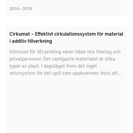
2016 – 2018
Cirkumat – Effektivt cirkulationssystem för material
i additiv tillverkning
Intresset för 3D-printing växer både hos företag och
privatpersoner. Det vanligaste materialet är olika
typer av plast. I dagsläget finns det inget
retursystem för det spill som uppkommer, trots att
plasten går att återvinna till nytt filament med
positiv miljönytta. I projektet Cirkumat har det det
övergripande målet varit att öka återvinningen av
filamentspill i Sverige.