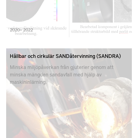
2020 – 2022
Hållbar och cirkulär SANDåtervinning (SANDRA)
Minska miljöpåverkan från gjuterier genom att
minska mängden sandavfall med hjälp av
maskininlärning.