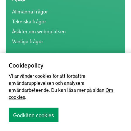
Allmänna frågor
Tekniska frågor
Åsikter om webbplatsen
Vanliga frågor
Legal
Cookiepolicy
Förbehåll
Vi använder cookies för att förbättra
Om GDPR
användarupplevelsen och analysera
användarbeteende. Du kan läsa mer på sidan
Om
Om Cookies
cookies
.
Socialt
Godkänn cookies
Facebook