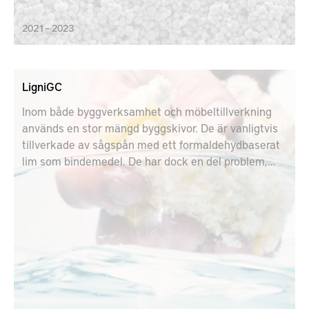
2021 – 2023
LigniGC
Inom både byggverksamhet och möbeltillverkning
används en stor mängd byggskivor. De är vanligtvis
tillverkade av sågspån med ett formaldehydbaserat
lim som bindemedel. De har dock en del problem,
bland annat att spån drar åt sig fukt och att
formaldehyd både är allergent och potentiellt
cancerframkallande. Projektet LigniGC syftar till att
ta fram ett bättre alternativ.