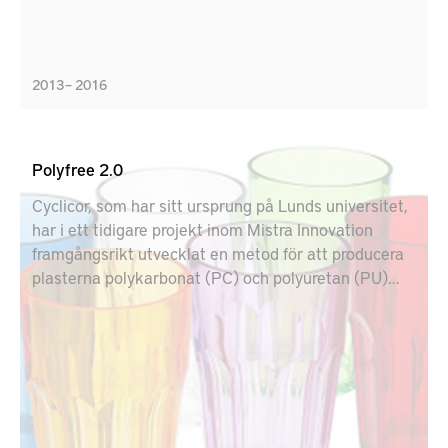
2013 – 2016
Polyfree 2.0
Cyclicor, som har sitt ursprung på Lunds universitet,
har i ett tidigare projekt inom Mistra Innovation
framgångsrikt utvecklat en metod för att producera
plasterna polykarbonat (PC) och polyuretan (PU)
utan giftiga tillsatser. Ett mål för projektet Polyfree
2.0 är att öka produktionen av de nya plasterna från
labbskala till mängder som gör att de medverkande
industriföretagen i sin tur kan ta steg mot färdiga
produkter. Andra mål är att plasterna ska bli
återvinningsbara samt få efterfrågade egenskaper.