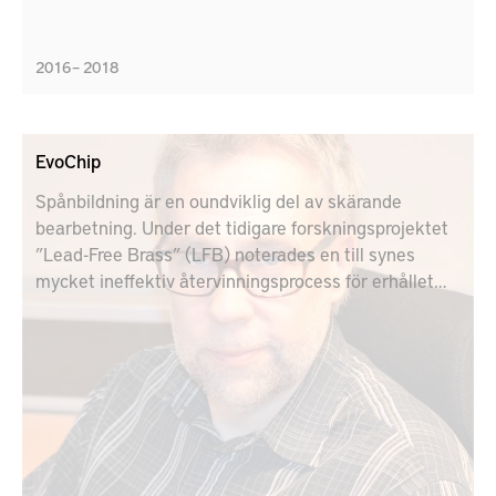
2016 – 2018
EvoChip
Spånbildning är en oundviklig del av skärande
bearbetning. Under det tidigare forskningsprojektet
”Lead-Free Brass” (LFB) noterades en till synes
mycket ineffektiv återvinningsprocess för erhållet
mässingsskrot, inklusive spånor.