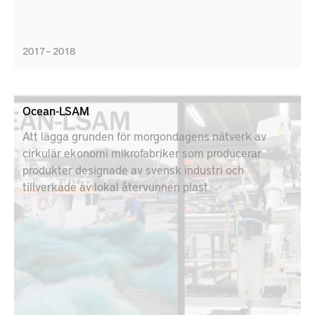
2017 – 2018
Ocean-LSAM
Att lägga grunden för morgondagens nätverk av
cirkulär ekonomi mikrofabriker som producerar
produkter designade av svensk industri och
tillverkade av lokal återvunnen plast.