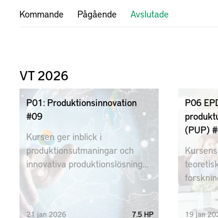
Kommande
Pågående
Avslutade
VT 2026
P01: Produktionsinnovation
P06 EPD
#09
produkt
(PUP) 
Kursen ger inblick i
produktionsutmaningar och
Kursens 
innovativa produktionslösningar
teoretis
hos ett stort antal
forskni
producerande företag, som
produktu
tjänar som inspiration och ”live
21
jan
2026
7.5 HP
19
jan
20