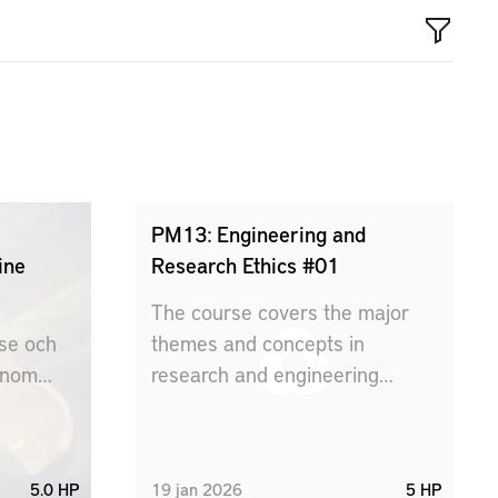
PM13: Engineering and
ine
Research Ethics #01
The course covers the major
se och
themes and concepts in
inom
research and engineering
bete och
ethics, such as the professional
responsibilities of engineers,
dual-use problems,
5.0 HP
19
jan
2026
5 HP