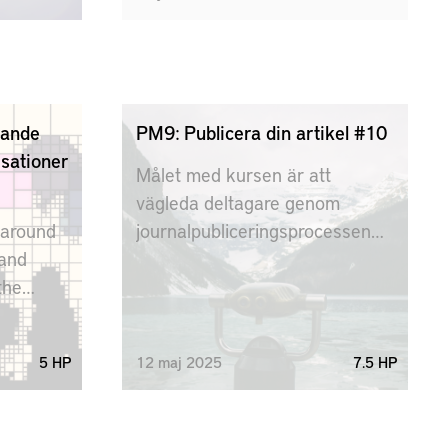
whistleblowing, scientific
misconduct, authorship and
credit in research, informed
consent, conflicts of interest,
and the engineer’s
rande
PM9: Publicera din artikel #10
responsibility for sustainable
sationer
development. Professional
Målet med kursen är att
engineering codes of ethics and
vägleda deltagare genom
major research ethical
 around
journalpubliceringsprocessen
declarations will be introduced.
 and
med en egen artikel.
the
plore
e and
5 HP
12
maj
2025
7.5 HP
ions.