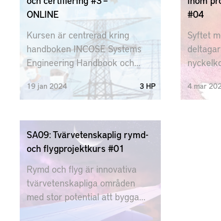
och certifiering #3 –
inom pr
möjlighe
ONLINE
#04
genomfö
Kursen är centrerad kring
Syftet m
Beskriva
handboken INCOSE Systems
deltagar
principe
Engineering Handbook och
nyckelko
körs som en studiecirkel.
deras k
19
jan
2024
3 HP
4
mar
20
Kursen ger en introduktion till
färdighe
området INCOSE och möjlighet
kvalitat
att som kursdeltagare certifiera
Deltaga
sig.
en förm
SA09: Tvärvetenskaplig rymd-
utvärder
och flygprojektkurs #01
metoder 
Rymd och flyg är innovativa
empirisk
tvärvetenskapliga områden
därutöve
med stor potential att bygga
deltagar
hållbara lösningar och företag. I
premisse