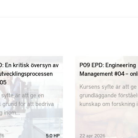
: En kritisk översyn av
P09 EPD: Engineering
utvecklingsprocessen
Management #04 – onl
#05
Kursens syfte är att ge
syfte är att ge en
grundläggande förståel
k grund för att bedriva
kunskap om forskning 
ng inom
ledning av ingenjörsar
tveckling.
produktutveckling i
industrisammanhang.
26
5.0 HP
22
apr
2026