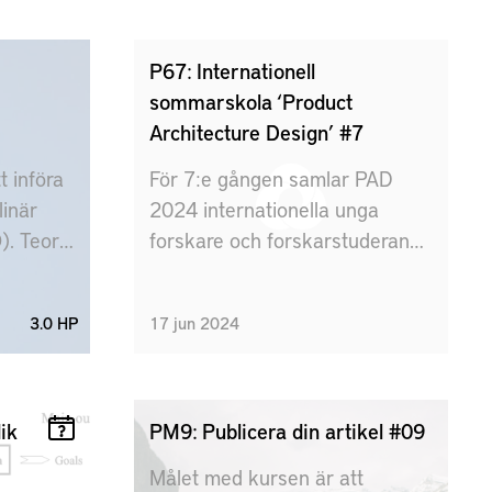
der och
formulera en
och
produktionsutvecklingsstrategi
 som ska
för ett givet produktionsavsnitt.
P67: Internationell
try 4.0.
sommarskola ‘Product
nsiva
Architecture Design’ #7
a
t införa
För 7:e gången samlar PAD
an
linär
2024 internationella unga
 system
. Teorin
forskare och forskarstuderande
av
som för närvarande forskar
 att ge
inom metodisk
neration
3.0 HP
17
jun
2024
 att
produktutveckling med fokus
på produktarkitekturer och
erat på
modularitet. Veckan är fylld
ysiska
med praktiska workshops för
ik
PM9: Publicera din artikel #09
att tillämpa delar av
Målet med kursen är att
genomgångna