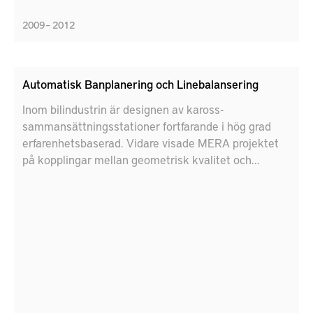
2009 – 2012
Automatisk Banplanering och Linebalansering
Inom bilindustrin är designen av kaross-
sammansättningsstationer fortfarande i hög grad
erfarenhetsbaserad. Vidare visade MERA projektet
på kopplingar mellan geometrisk kvalitet och
resursutnyttjande. Därför behandlas i detta projektet
konstruktionsparametrarna hos en
karossmonteringsstation tillsammans, med
avseende på resursutnyttjande samt geometrisk
kvalitet.