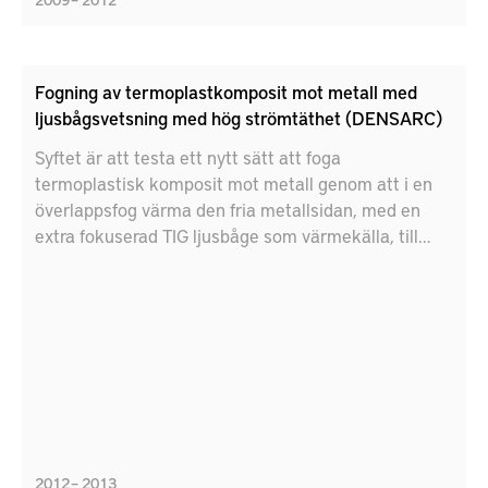
Fogning av termoplastkomposit mot metall med
ljusbågsvetsning med hög strömtäthet (DENSARC)
Syftet är att testa ett nytt sätt att foga
termoplastisk komposit mot metall genom att i en
överlappsfog värma den fria metallsidan, med en
extra fokuserad TIG ljusbåge som värmekälla, till
dess att kompositen precis smälter så att
vidhäftning erhålls mot metallen. Metoden ger
fördelar som enkelsidighet, inget behov av extra
tillsatsmaterial och möjliggör osynliga fogar. Målet
är att få en fogningsmetod som är robust, ger hög
produktivitet och hög kvalitet samt kostnadsfördelar.
2012 – 2013