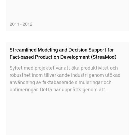
2011 – 2012
Streamlined Modeling and Decision Support for
Fact-based Production Development (StreaMod)
Syftet med projektet var att öka produktivitet och
robusthet inom tillverkande industri genom utökad
användning av faktabaserade simuleringar och
optimeringar. Detta har uppnåtts genom att
integrera verktyg för hantering och analys av indata
(GDM Tool) med simulering och optimering av
produktionsflöden (FACTS Analyzer). Tidsåtgången
från fråga till faktabaserat svar vid utveckling av
produktionsflöden har reducerats till bara några
minuter i miljöer där det finns fungerande