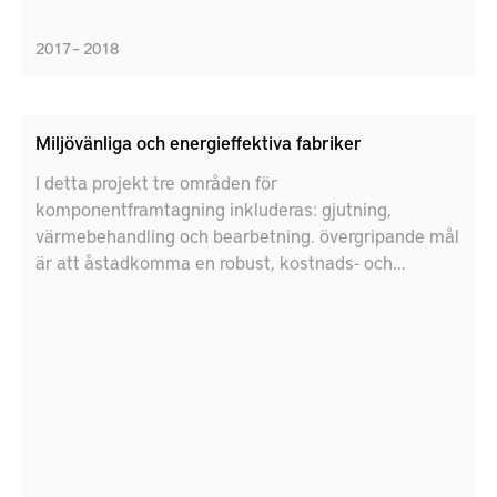
2017 – 2018
Miljövänliga och energieffektiva fabriker
I detta projekt tre områden för
komponentframtagning inkluderas: gjutning,
värmebehandling och bearbetning. övergripande mål
är att åstadkomma en robust, kostnads- och
energieffektiv tillverkning av komponenter för
framtidens drivlina.