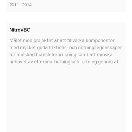
2011 – 2014
NitroVBC
Målet med projektet är att tillverka komponenter
med mycket goda friktions- och nötningsegenskaper
för minskad bränsleförbrukning samt att minska
behovet av efterbearbetning och riktning genom att
utnyttja fördelarna med nitrerprocesser ikombination
med val av stål