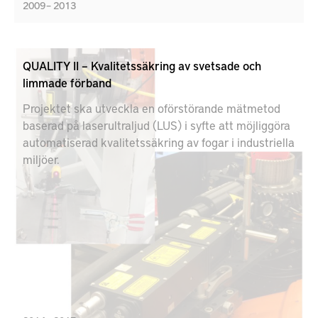
2009 – 2013
QUALITY II – Kvalitetssäkring av svetsade och
limmade förband
Projektet ska utveckla en oförstörande mätmetod
baserad på laserultraljud (LUS) i syfte att möjliggöra
automatiserad kvalitetssäkring av fogar i industriella
miljöer.