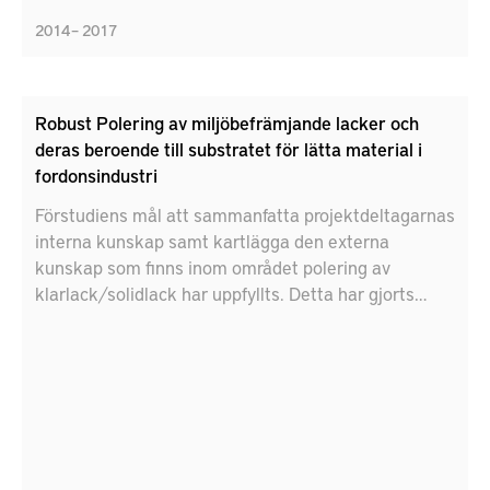
2014 – 2017
Robust Polering av miljöbefrämjande lacker och
deras beroende till substratet för lätta material i
fordonsindustri
Förstudiens mål att sammanfatta projektdeltagarnas
interna kunskap samt kartlägga den externa
kunskap som finns inom området polering av
klarlack/solidlack har uppfyllts. Detta har gjorts
genom kunskapsutbyte, omfattande litteraturstudie
och workshop med deltagande av externa aktörer.