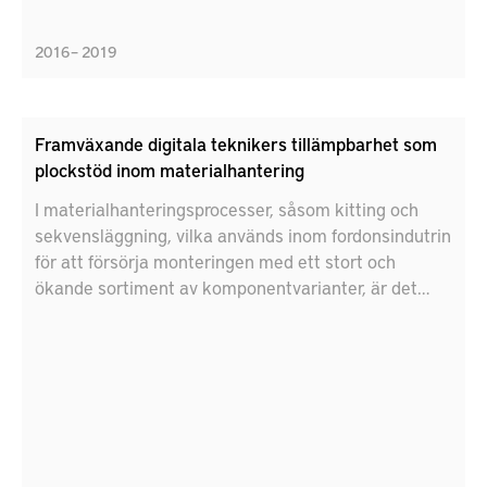
2016 – 2019
Framväxande digitala teknikers tillämpbarhet som
plockstöd inom materialhantering
I materialhanteringsprocesser, såsom kitting och
sekvensläggning, vilka används inom fordonsindutrin
för att försörja monteringen med ett stort och
ökande sortiment av komponentvarianter, är det
arbetsplatsnära informationsystemet en central
aspekt i utformningen. Givet utvecklingen vad gäller
digitalisering, syftar denna konceptprövningsstudie
till att utvärdera potentialen för digital teknik att
stödja materialhanteringsarbetet inom produktion.