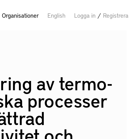
Organisationer
English
Logga in
/
Registrera
ring av termo-
ka processer
ättrad
ivitet och