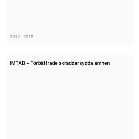
stödja materialhanteringsarbetet inom produktion.
2017 – 2018
IMTAB – Förbättrade skräddarsydda ämnen