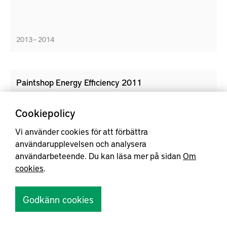
2013 – 2014
Paintshop Energy Efficiency 2011
Ett fordonsmåleri är den i särklass största
Cookiepolicy
energislukaren i dagens bilfabriker, och målet var att
sprida kunskap bland svenska fordonsmålerier.
Vi använder cookies för att förbättra
användarupplevelsen och analysera
användarbeteende. Du kan läsa mer på sidan
Om
cookies
.
Godkänn cookies