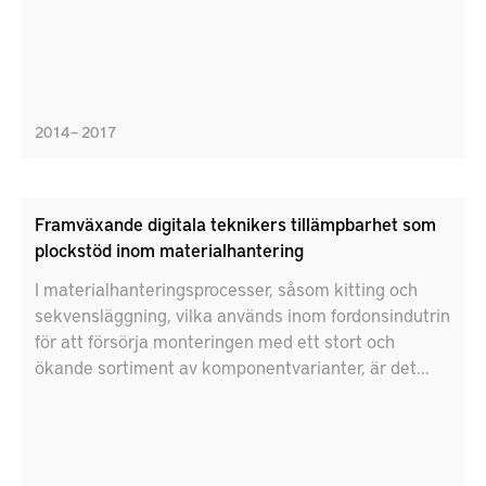
2014 – 2017
Framväxande digitala teknikers tillämpbarhet som
plockstöd inom materialhantering
I materialhanteringsprocesser, såsom kitting och
sekvensläggning, vilka används inom fordonsindutrin
för att försörja monteringen med ett stort och
ökande sortiment av komponentvarianter, är det
arbetsplatsnära informationsystemet en central
aspekt i utformningen. Givet utvecklingen vad gäller
digitalisering, syftar denna konceptprövningsstudie
till att utvärdera potentialen för digital teknik att