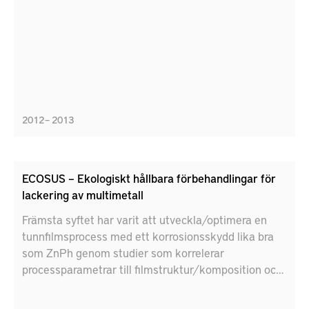
2012 – 2013
ECOSUS – Ekologiskt hållbara förbehandlingar för
lackering av multimetall
Främsta syftet har varit att utveckla/optimera en
tunnfilmsprocess med ett korrosionsskydd lika bra
som ZnPh genom studier som korrelerar
processparametrar till filmstruktur/komposition och
korrosion samt långsiktig prestanda.