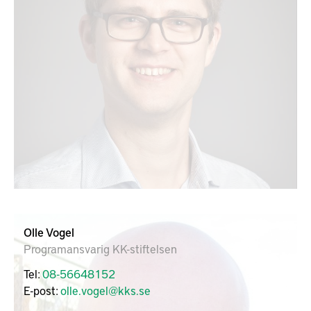
Olle Vogel
Programansvarig KK-stiftelsen
Tel:
08-56648152
E-post:
olle.vogel@kks.se