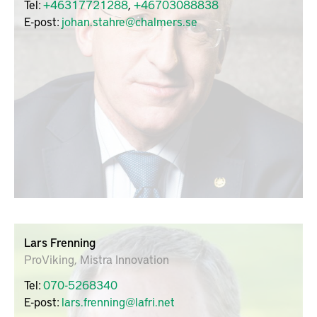
Tel:
+46317721288
,
+46703088838
E-post:
johan.stahre@chalmers.se
Lars Frenning
ProViking, Mistra Innovation
Tel:
070-5268340
E-post:
lars.frenning@lafri.net