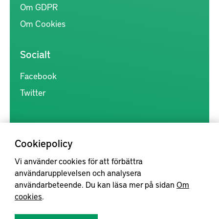
Om GDPR
Om Cookies
Socialt
Facebook
Twitter
Cookiepolicy
Vi använder cookies för att förbättra
Kunskapsförmedlingen är en samlingsplats för svensk forskning
användarupplevelsen och analysera
inom produkt- och produktionsutveckling, med syftet att göra
användarbeteende. Du kan läsa mer på sidan
Om
forskningsresultat mer tillgängliga för industrin, samt att stärka
cookies
.
samverkan mellan högskolor, institut och näringsliv.