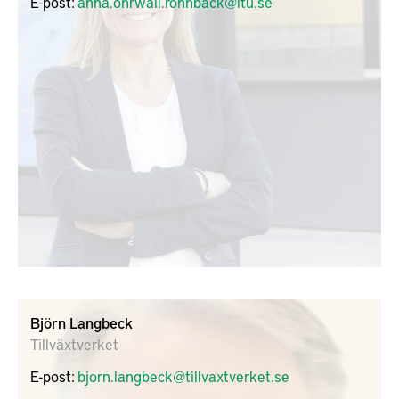
E-post:
anna.ohrwall.ronnback@ltu.se
Björn Langbeck
Tillväxtverket
E-post:
bjorn.langbeck@tillvaxtverket.se