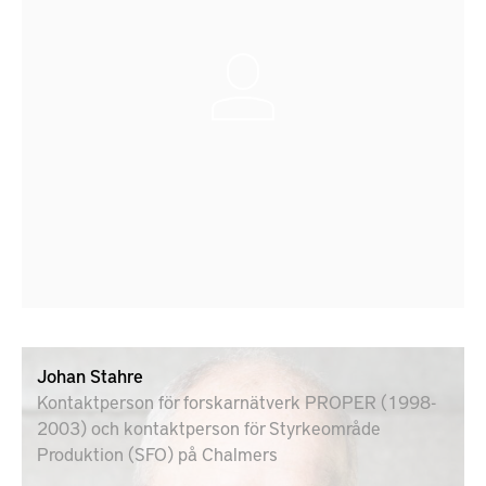
Johan Stahre
Kontaktperson för forskarnätverk PROPER (1998-
2003) och kontaktperson för Styrkeområde
Produktion (SFO) på Chalmers