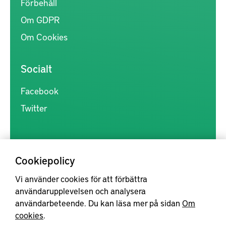
Förbehåll
Om GDPR
Om Cookies
Socialt
Facebook
Twitter
Cookiepolicy
Vi använder cookies för att förbättra
Kunskapsförmedlingen är en samlingsplats för svensk forskning
användarupplevelsen och analysera
inom produkt- och produktionsutveckling, med syftet att göra
användarbeteende. Du kan läsa mer på sidan
Om
forskningsresultat mer tillgängliga för industrin, samt att stärka
cookies
.
samverkan mellan högskolor, institut och näringsliv.