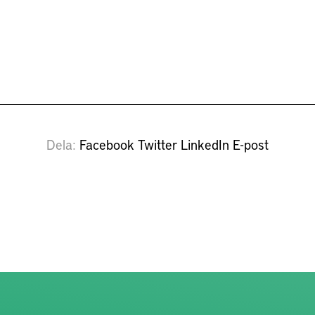
konkurrenskraft på en
internationell marknad
Dela
Facebook
Twitter
LinkedIn
E-post