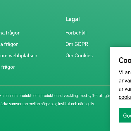
Legal
na frågor
Förbehåll
a frågor
Om GDPR
r om webbplatsen
Om Cookies
Coo
 frågor
Vi an
anvä
anvä
ning inom produkt- och produktionsutveckling, med syftet att göra
cook
stärka samverkan mellan högskolor, institut och näringsliv.
Go