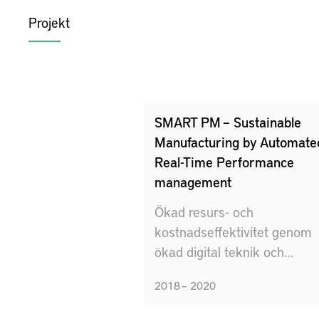
Projekt
SMART PM – Sustainable
Manufacturing by Automate
Real-Time Performance
management
Ökad resurs- och
kostnadseffektivitet genom
ökad digital teknik och
automatisering av KPI-
2018 – 2020
hantering, och nya
kostnadsbaserade beslutsst