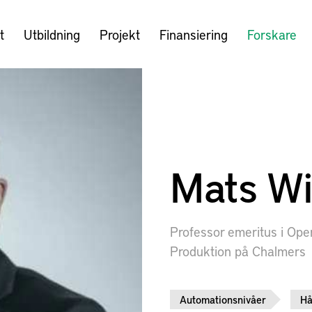
t
Utbildning
Projekt
Finansiering
Forskare
Mats Wi
Professor emeritus i Ope
Produktion på Chalmers
Automationsnivåer
Hå