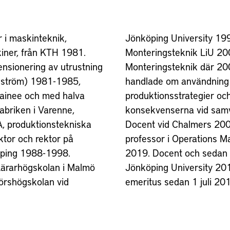
r i maskinteknik,
8-2008. Tekn Lic i
kiner, från KTH 1981.
 2001 och Tekn Dr i
nsionering av utrustning
r 2004. Avhandlingen
kström) 1981-1985,
nvändning av
rainee och med halva
ier och speciellt
fabriken i Varenne,
verkande företag.
, produktionstekniska
2008 och biträdande
ktor och rektor på
anagement där 2013-
öping 1988-1998.
an professor vid
 Lärarhögskolan i Malmö
 2010-2018. Professor
jörshögskolan vid
emeritus sedan 1 juli 20