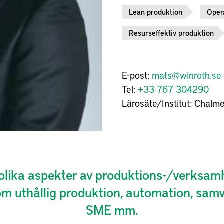
Lean produktion
Oper
Resurseffektiv produktion
E-post:
mats@winroth.se
Tel:
+33 767 304290
Lärosäte/Institut:
Chalme
olika aspekter av produktions-/verksam
om uthållig produktion, automation, sam
SME mm.