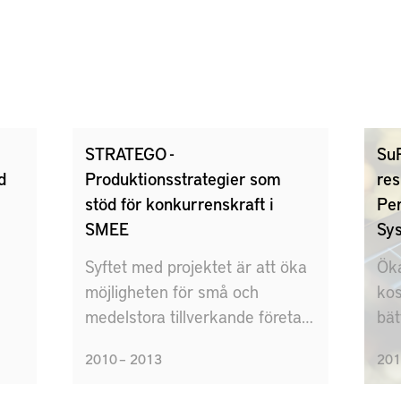
STRATEGO -
Su
d
Produktionsstrategier som
res
stöd för konkurrenskraft i
Pe
SMEE
Sy
Syftet med projektet är att öka
Öka
möjligheten för små och
kos
medelstora tillverkande företag
bät
att använda
pro
2010 – 2013
201
produktionsstrategier som
nya
öd
bidrar till hållbar
pro