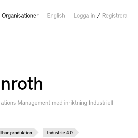
Organisationer
English
Logga in
/
Registrera
nroth
rations Management med inriktning Industriell
llbar produktion
Industrie 4.0