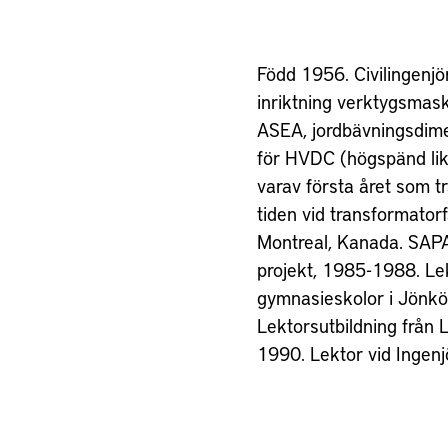
Född 1956. Civilingenjö
Jönköping University 199
inriktning verktygsmas
Monteringsteknik LiU
ASEA, jordbävningsdime
Monteringsteknik dä
för HVDC (högspänd li
handlade om a
varav första året som t
produktionsstrateg
tiden vid transformator
konsekvenserna vid sam
Montreal, Kanada. SAPA
Docent vid Chalmers 
projekt, 1985-1988. Le
professor i Operations M
gymnasieskolor i Jönk
2019. Docent och sed
Lektorsutbildning från
Jönköping University
1990. Lektor vid Ingen