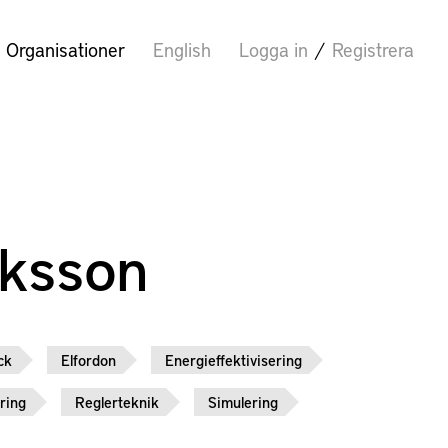
Organisationer
English
Logga in
/
Registrera
iksson
ck
Elfordon
Energieffektivisering
ring
Reglerteknik
Simulering