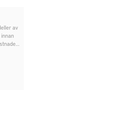
eller av
 innan
ostnaden
s och