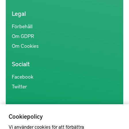
Legal
Förbehåll
Om GDPR
Om Cookies
Socialt
Facebook
Twitter
Cookiepolicy
Vi använder cookies för att förbättra
Kunskapsförmedlingen är en samlingsplats för svensk forskning