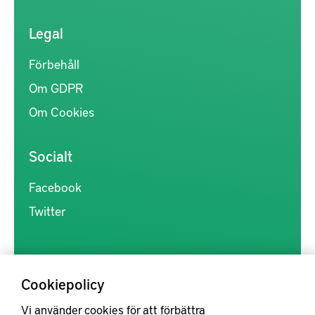
Legal
Förbehåll
Om GDPR
Om Cookies
Socialt
Facebook
Twitter
Cookiepolicy
Vi använder cookies för att förbättra
Kunskapsförmedlingen är en samlingsplats för svensk forskning