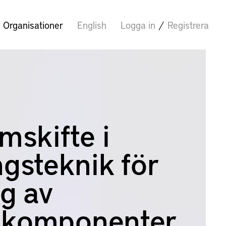
Organisationer
English
Logga in
/
Registrera
mskifte i
gsteknik för
g av
tskomponenter