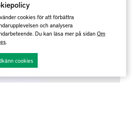
kiepolicy
vänder cookies för att förbättra
ndarupplevelsen och analysera
ndarbeteende. Du kan läsa mer på sidan
Om
ies
.
dkänn cookies
oduktionsklustret
utveckla en ny
ktionssystem för