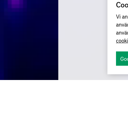
Coo
Vi an
anvä
anvä
cook
Go
tt forskningsprojekt med koppling till pr
och fogning. Syftet med projektet är att 
logi för uppvärmning av plåt i ett produ