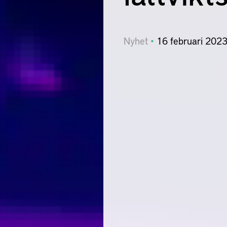
Nyhet
16
februari
202