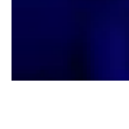
ThermLight2 är e
för formning 
induktionstekno