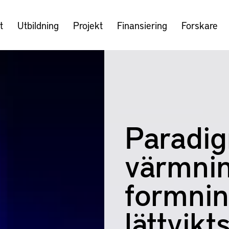
t
Utbildning
Projekt
Finansiering
Forskare
Paradig
värmnin
formnin
lättvik