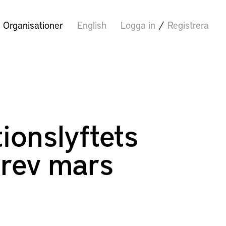
Organisationer
English
Logga in
/
Registrera
ionslyftets
rev mars