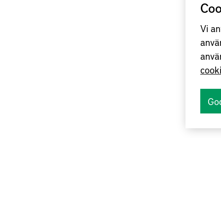
Coo
Vi an
anvä
anvä
cook
Go
u ta del av månadens nyhetsbrev:
w.produktionslyftet.se/Nyhetsbrev/mar14PL.pdf