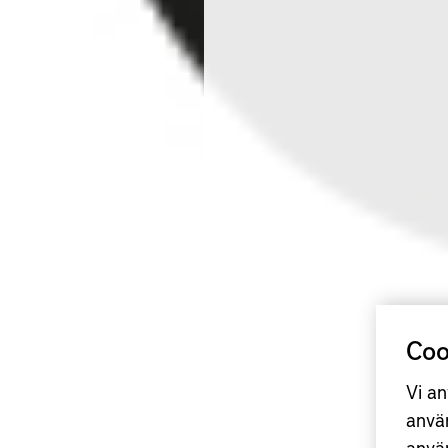
Coo
Vi an
anvä
anvä