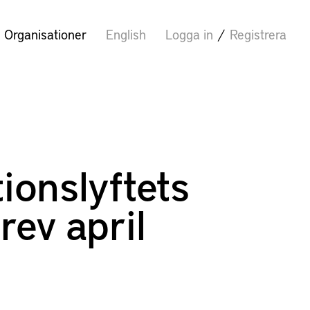
Organisationer
English
Logga in
/
Registrera
ionslyftets
rev april