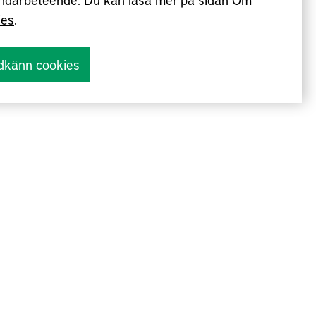
ies
.
dkänn cookies