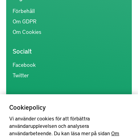
Förbehåll
Om GDPR
Om Cookies
Socialt
Facebook
Twitter
Cookiepolicy
Vi använder cookies för att förbättra
Kunskapsförmedlingen är en samlingsplats för svensk forskning
användarupplevelsen och analysera
inom produkt- och produktionsutveckling, med syftet att göra
användarbeteende. Du kan läsa mer på sidan
Om
forskningsresultat mer tillgängliga för industrin, samt att stärka